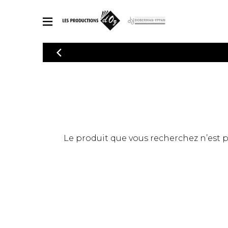
CATALOGUE
Explorez notre catalogue de partitions riche en œuvres originales
PAR
en arrangements de qualité.
Méthod
Guitare 
Explorez notre catalogue de partitions
2 guitare
riche en œuvres originales et en
arrangements de qualité.
3 guitare
PARTITIONS POUR GUITARE
Le produit que vous recherchez n’est pas
4 guitare
5 guitare
Ensembl
PARTITIONS POUR AUTRES INSTRUMENTS
Orchestr
Concerto
Guitare 
PARTITIONS POUR ENSEMBLES
Musique