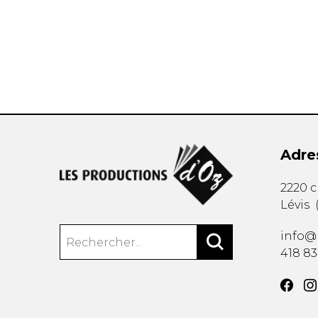
AUTRES PRODUITS
Adre
2220 
Lévis
info@
418 8