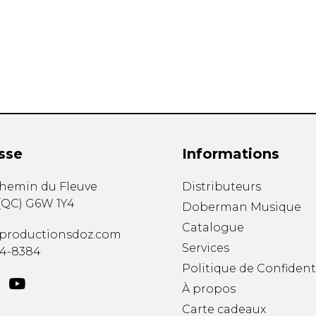
Hautbois
Luth
Mandoline
Orgue
Percussion
Piano
Saxophone
Trombone
Trompette
sse
Informations
Tuba
Ukulélé
chemin du Fleuve
Distributeurs
Violon
(
QC
)
G6W 1Y4
Doberman Musique
Violoncelle
Catalogue
Voix
productionsdoz.com
Services
34-8384
Politique de Confident
À propos
Carte cadeaux