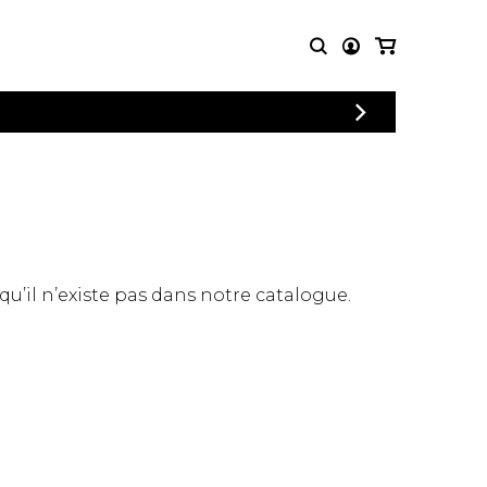
CONNEXION
PARTITIONS
AUTRES
INSCRIPTION
POUR
PRODUITS
ENSEMBLES
Articles promotionnels
Chœur
Cordes Knobloch
Concerto
Disques compacts et
Musique de chambre
DVDs
 qu’il n’existe pas dans notre catalogue.
Orchestre
Ouvrages théoriques
et livres
Quatuor de flûtes
Quatuor de saxophones