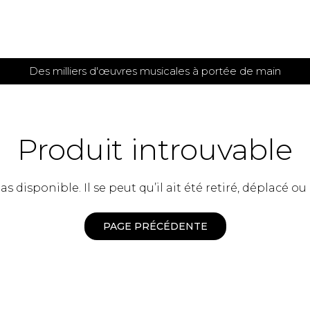
Des milliers d'œuvres musicales à portée de main
 et
TITIONS POUR GUITARE
PARTITIONS
POUR
AUTRES
es
INSTRUMENTS
Produit introuvable
seule
Alto
s
Basse électrique
s
 disponible. Il se peut qu’il ait été retiré, déplacé ou
Basson
s
Clarinette
s et plus
Clavecin
PAGE PRÉCÉDENTE
e de guitares
Contrebasse
e de guitares
Cor anglais
 pour guitare
Cor français
et un autre instrument
Flûte
 de chambre avec guitare
Harpe