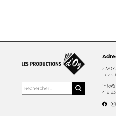
AUTRES PRODUITS
Adre
2220 
Lévis
info@
418 8