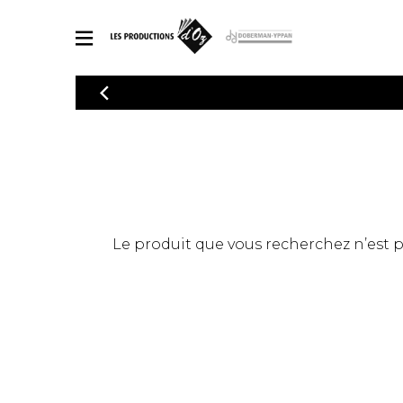
CATALOGUE
Explorez notre catalogue de partitions riche en œuvres originales
PAR
en arrangements de qualité.
Méthod
Guitare 
Explorez notre catalogue de partitions
2 guitare
riche en œuvres originales et en
arrangements de qualité.
3 guitare
PARTITIONS POUR GUITARE
Le produit que vous recherchez n’est pas
4 guitare
5 guitare
Ensembl
PARTITIONS POUR AUTRES INSTRUMENTS
Orchestr
Concerto
Guitare 
PARTITIONS POUR ENSEMBLES
Musique