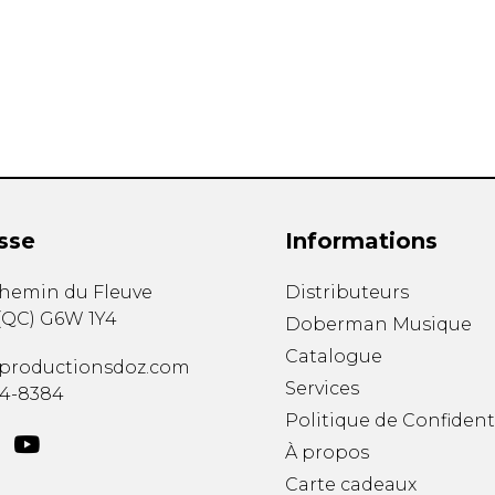
Hautbois
Luth
Mandoline
Orgue
Percussion
Piano
Saxophone
Trombone
Trompette
sse
Informations
Tuba
Ukulélé
chemin du Fleuve
Distributeurs
Violon
(
QC
)
G6W 1Y4
Doberman Musique
Violoncelle
Catalogue
Voix
productionsdoz.com
Services
34-8384
Politique de Confident
À propos
Carte cadeaux