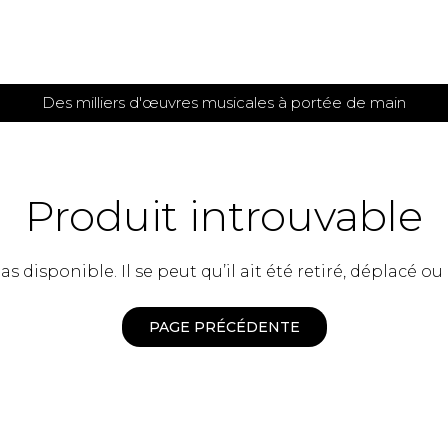
Des milliers d'œuvres musicales à portée de main
 et
TITIONS POUR GUITARE
PARTITIONS
POUR
AUTRES
es
INSTRUMENTS
Produit introuvable
seule
Alto
s
Basse électrique
s
 disponible. Il se peut qu’il ait été retiré, déplacé ou
Basson
s
Clarinette
s et plus
Clavecin
PAGE PRÉCÉDENTE
e de guitares
Contrebasse
e de guitares
Cor anglais
 pour guitare
Cor français
et un autre instrument
Flûte
 de chambre avec guitare
Harpe