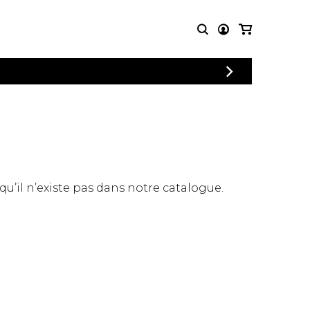
CONNEXION
PARTITIONS
AUTRES
INSCRIPTION
POUR
PRODUITS
ENSEMBLES
Articles promotionnels
Chœur
Cordes Knobloch
Concerto
Disques compacts et
Musique de chambre
DVDs
 qu’il n’existe pas dans notre catalogue.
Orchestre
Ouvrages théoriques
et livres
Quatuor de flûtes
Quatuor de saxophones