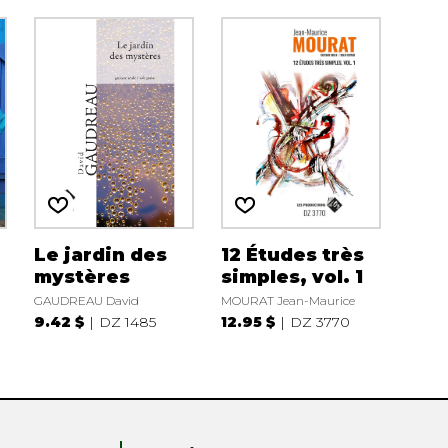
Le jardin des
12 Études très
mystères
simples, vol. 1
GAUDREAU David
MOURAT Jean-Maurice
9.42 $
DZ 1485
12.95 $
DZ 3770