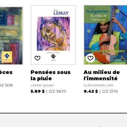
èces
Pensées sous
Au milieu de
la pluie
l'immensité
DZ 508
LEMAY Sylvain
GUÉGAMIAN Lilith
5.89 $
DZ 3870
9.42 $
DZ 3176