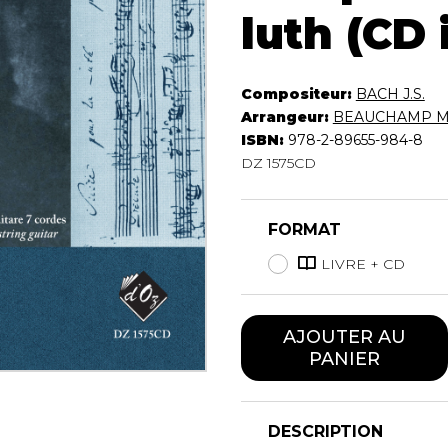
Hautbois
luth (CD 
Luth
Mandoline
Orgue
Compositeur:
BACH J.S.
Percussion
Arrangeur:
BEAUCHAMP Mi
Piano
ISBN:
978-2-89655-984-8
Saxophone
DZ 1575CD
Trombone
Trompette
FORMAT
Tuba
Ukulélé
LIVRE + CD
Violon
Violoncelle
Voix
AJOUTER AU
PANIER
DESCRIPTION