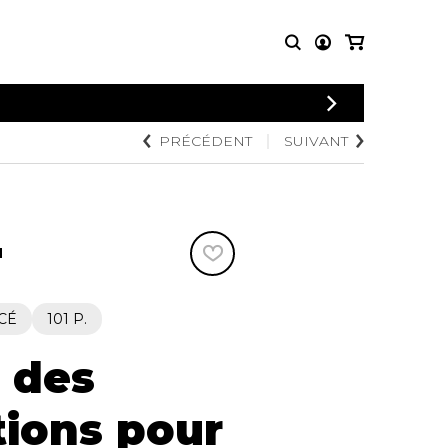
CONNEXION
PRÉCÉDENT
SUIVANT
PARTITIONS
AUTRES
INSCRIPTION
POUR
PRODUITS
ENSEMBLES
Articles promotionnels
Chœur
Cordes Knobloch
Concerto
Disques compacts et
N
Musique de chambre
DVDs
Orchestre
Ouvrages théoriques
et livres
Quatuor de flûtes
CÉ
101 P.
Quatuor de saxophones
e des
ions pour