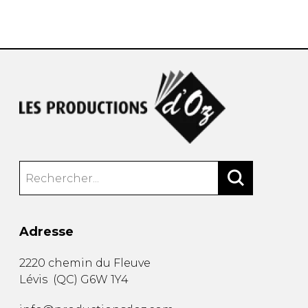
AUTRES PRODUITS
Adresse
2220 chemin du Fleuve
Lévis
(
QC
)
G6W 1Y4