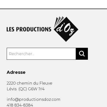
Adresse
2220 chemin du Fleuve
Lévis
(
QC
)
G6W 1Y4
info@productionsdoz.com
418 834-8384