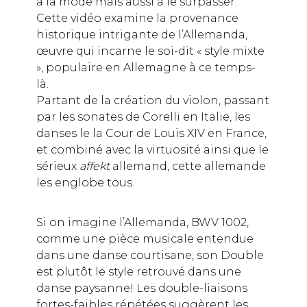
à la mode mais aussi à le surpasser.
Cette vidéo examine la provenance
historique intrigante de l’Allemanda,
œuvre qui incarne le soi-dit « style mixte
», populaire en Allemagne à ce temps-
là.
Partant de la création du violon, passant
par les sonates de Corelli en Italie, les
danses le la Cour de Louis XIV en France,
et combiné avec la virtuosité ainsi que le
sérieux
affekt
allemand, cette allemande
les englobe tous.
Si on imagine l’Allemanda, BWV 1002,
comme une pièce musicale entendue
dans une danse courtisane, son Double
est plutôt le style retrouvé dans une
danse paysanne! Les double-liaisons
fortes-faibles répétées suggèrent les