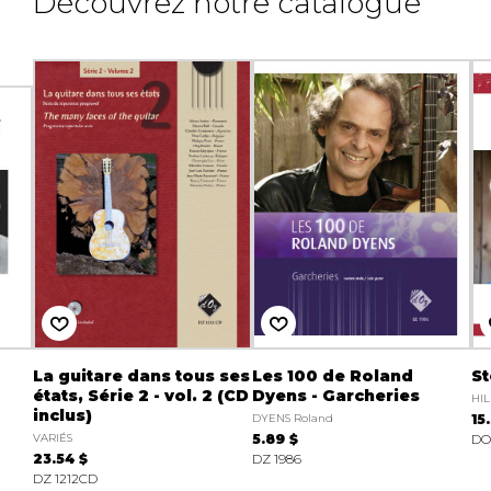
Découvrez notre catalogue
La guitare dans tous ses
Les 100 de Roland
St
états, Série 2 - vol. 2 (CD
Dyens - Garcheries
HIL
inclus)
DYENS Roland
15
VARIÉS
5.89 $
DO 
23.54 $
DZ 1986
DZ 1212CD