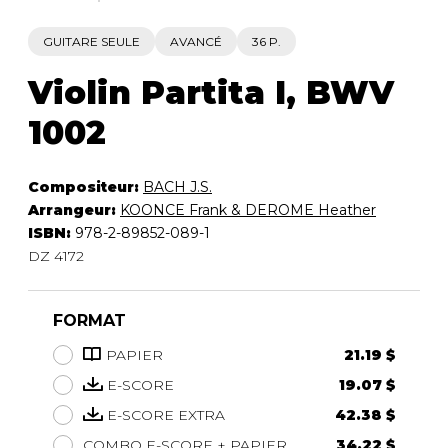
GUITARE SEULE
AVANCÉ
36 P.
Violin Partita I, BWV
1002
Compositeur:
BACH J.S.
Arrangeur:
KOONCE Frank & DEROME Heather
ISBN:
978-2-89852-089-1
DZ 4172
FORMAT
PAPIER
21.19 $
E-SCORE
19.07 $
E-SCORE EXTRA
42.38 $
COMBO E-SCORE + PAPIER
34.22 $