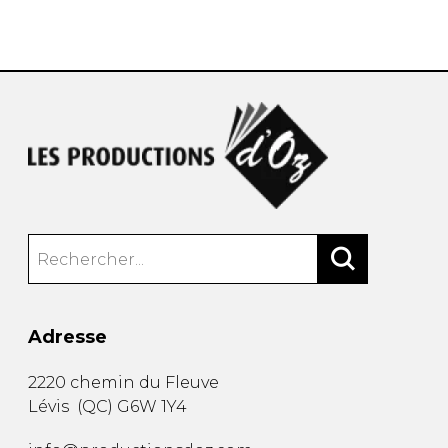
AUTRES PRODUITS
Adresse
2220 chemin du Fleuve
Lévis
(
QC
)
G6W 1Y4