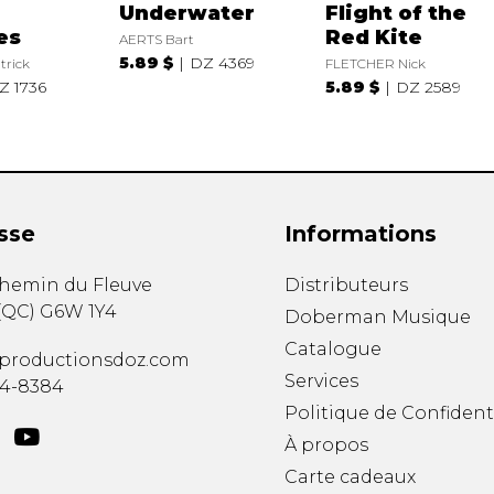
Underwater
Flight of the
es
Red Kite
AERTS Bart
5.89 $
DZ 4369
rick
FLETCHER Nick
Z 1736
5.89 $
DZ 2589
sse
Informations
chemin du Fleuve
Distributeurs
(
QC
)
G6W 1Y4
Doberman Musique
Catalogue
productionsdoz.com
Services
34-8384
Politique de Confident
À propos
Carte cadeaux