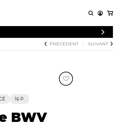
CONNEXION
PRÉCÉDENT
SUIVANT
PARTITIONS
AUTRES
INSCRIPTION
POUR
PRODUITS
ENSEMBLES
Articles promotionnels
Chœur
Cordes Knobloch
Concerto
Disques compacts et
Musique de chambre
DVDs
Orchestre
Ouvrages théoriques
et livres
Quatuor de flûtes
CÉ
16 P.
Quatuor de saxophones
ne BWV