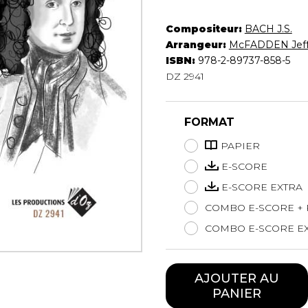
Hautbois
Luth
Compositeur:
BACH J.S.
Mandoline
Arrangeur:
McFADDEN Jeff
ISBN:
978-2-89737-858-5
Orgue
DZ 2941
Percussion
Piano
Saxophone
FORMAT
Trombone
Trompette
PAPIER
Tuba
E-SCORE
Ukulélé
E-SCORE EXTRA
Violon
COMBO E-SCORE + 
Violoncelle
Voix
COMBO E-SCORE EX
AJOUTER AU
PANIER