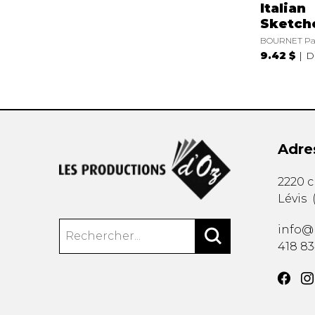
Italian
Sketch
BOURNET Pat
9.42 $
D
Adre
2220 
Lévis
info@
418 8