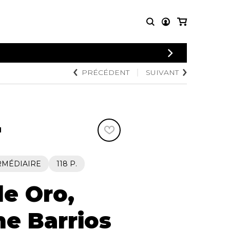
CONNEXION
PRÉCÉDENT
SUIVANT
PARTITIONS
AUTRES
INSCRIPTION
POUR
PRODUITS
ENSEMBLES
Articles promotionnels
Chœur
Cordes Knobloch
Concerto
Disques compacts et
N
Musique de chambre
DVDs
Orchestre
Ouvrages théoriques
et livres
Quatuor de flûtes
RMÉDIAIRE
118 P.
Quatuor de saxophones
de Oro,
The Barrios