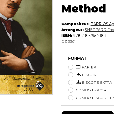
Hautbois
Method
Luth
Mandoline
Orgue
Compositeur:
BARRIOS Ag
Percussion
Arrangeur:
SHEPPARD Fred
Piano
ISBN:
978-2-89795-218-1
Saxophone
DZ 3301
Trombone
Trompette
FORMAT
Tuba
Ukulélé
PAPIER
Violon
E-SCORE
Violoncelle
E-SCORE EXTRA
Voix
COMBO E-SCORE + 
COMBO E-SCORE EX