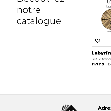
notre
catalogue
Labyrin
GOSS Stephe
11.77 $
D
Adre