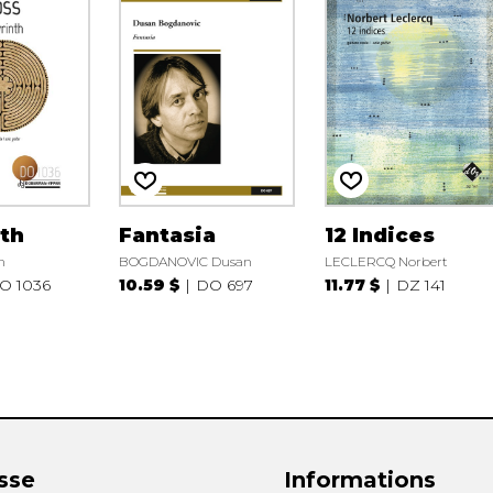
th
Fantasia
12 Indices
n
BOGDANOVIC Dusan
LECLERCQ Norbert
O 1036
10.59 $
DO 697
11.77 $
DZ 141
sse
Informations