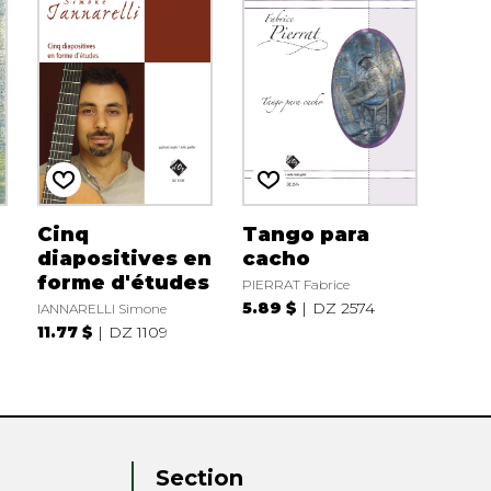
Cinq
Tango para
diapositives en
cacho
forme d'études
PIERRAT Fabrice
5.89 $
DZ 2574
IANNARELLI Simone
11.77 $
DZ 1109
Section