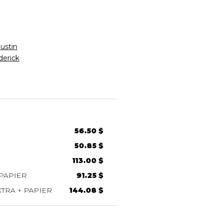
ustin
erick
56.50 $
50.85 $
113.00 $
PAPIER
91.25 $
TRA + PAPIER
144.08 $