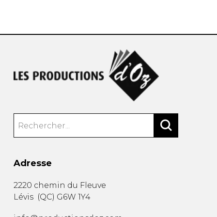
AUTRES PRODUITS
Adresse
2220 chemin du Fleuve
Lévis
(
QC
)
G6W 1Y4