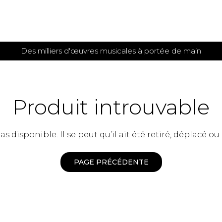
Des milliers d'œuvres musicales à portée de main
 et
TITIONS POUR GUITARE
PARTITIONS
POUR
AUTRES
es
INSTRUMENTS
Produit introuvable
seule
Alto
s
Basse électrique
s
 disponible. Il se peut qu’il ait été retiré, déplacé ou
Basson
s
Clarinette
s et plus
Clavecin
PAGE PRÉCÉDENTE
e de guitares
Contrebasse
e de guitares
Cor anglais
 pour guitare
Cor français
et un autre instrument
Flûte
 de chambre avec guitare
Harpe