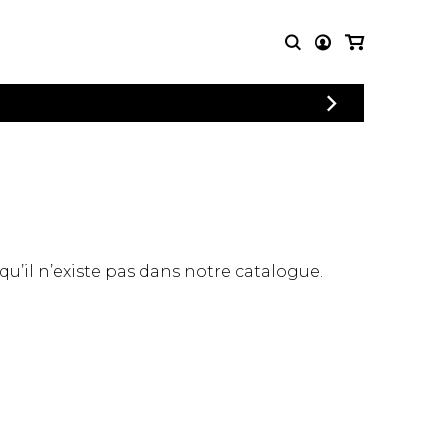
CONNEXION
PARTITIONS
AUTRES
INSCRIPTION
POUR
PRODUITS
ENSEMBLES
Articles promotionnels
Chœur
Cordes Knobloch
Concerto
Disques compacts et
Musique de chambre
DVDs
 qu’il n’existe pas dans notre catalogue.
Orchestre
Ouvrages théoriques
et livres
Quatuor de flûtes
Quatuor de saxophones