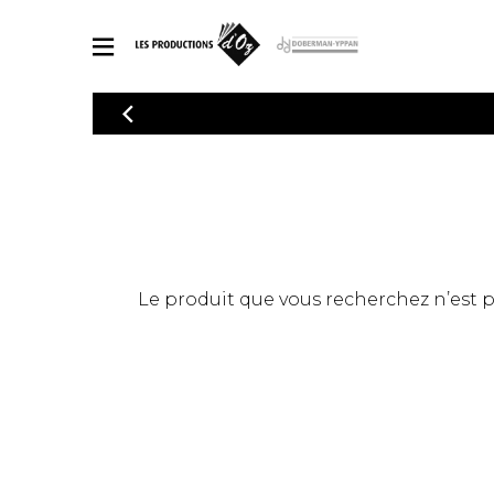
CATALOGUE
Explorez notre catalogue de partitions riche en œuvres originales
PAR
en arrangements de qualité.
Méthod
Guitare 
Explorez notre catalogue de partitions
2 guitare
riche en œuvres originales et en
arrangements de qualité.
3 guitare
PARTITIONS POUR GUITARE
Le produit que vous recherchez n’est pas
4 guitare
5 guitare
Ensembl
PARTITIONS POUR AUTRES INSTRUMENTS
Orchestr
Concerto
Guitare 
PARTITIONS POUR ENSEMBLES
Musique