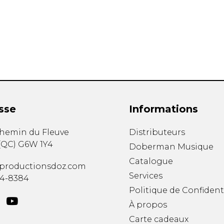
Hautbois
Luth
Mandoline
Orgue
Percussion
Piano
Saxophone
Trombone
Trompette
sse
Informations
Tuba
Ukulélé
chemin du Fleuve
Distributeurs
Violon
(
QC
)
G6W 1Y4
Doberman Musique
Violoncelle
Catalogue
Voix
productionsdoz.com
Services
34-8384
Politique de Confident
À propos
Carte cadeaux