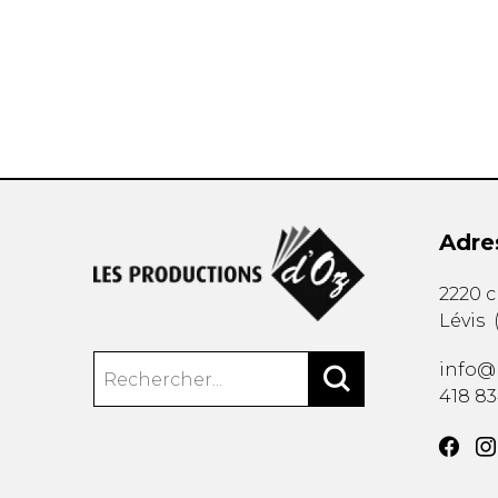
AUTRES PRODUITS
Adre
2220 
Lévis
info@
418 8