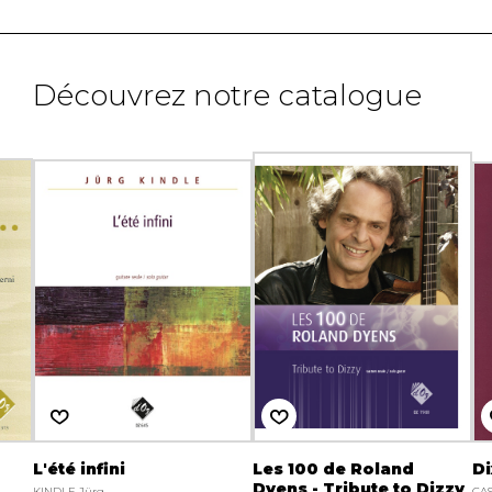
Découvrez notre catalogue
L'été infini
Les 100 de Roland
Di
Dyens - Tribute to Dizzy
KINDLE Jürg
CAS