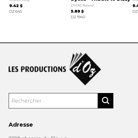
9.42 $
DYENS Roland
9.
DZ 645
5.89 $
DZ
DZ 1940
Adresse