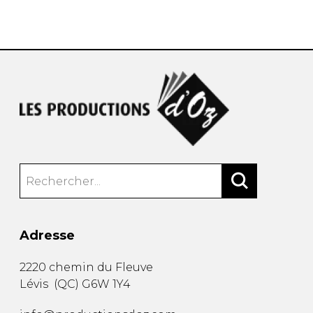
AUTRES PRODUITS
Adresse
2220 chemin du Fleuve
Lévis
(
QC
)
G6W 1Y4