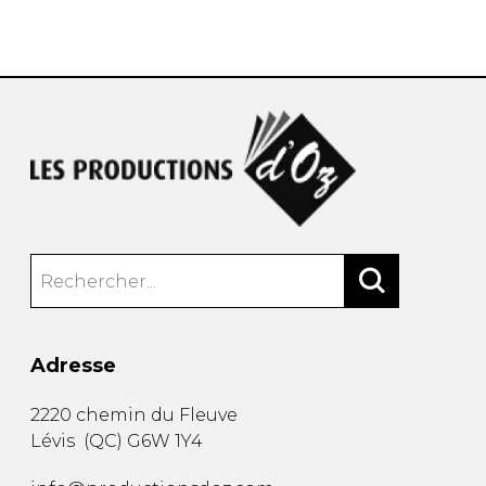
AUTRES PRODUITS
Adresse
2220 chemin du Fleuve
Lévis
(
QC
)
G6W 1Y4