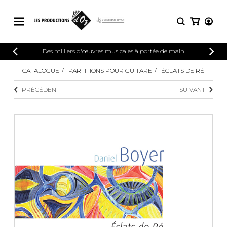
CATALOGUE
Des milliers d'œuvres musicales à portée de main
CONNEXION
Explorez notre catalogue de partitions
CATALOGUE
PARTITIONS POUR GUITARE
ÉCLATS DE RÉ
PARTITIONS 
INSCRIPTION
riche en œuvres originales et en
PRÉCÉDENT
SUIVANT
arrangements de qualité.
Méthodes
Guitare seule
Explorez notre catalogue de partitions
riche en œuvres originales et en
2 guitares
arrangements de qualité.
3 guitares
4 guitares
PARTITIONS POUR GUITARE
5 guitares et plus
Ensemble de guitare
PARTITIONS POUR AUTRES
Orchestre de guitares
INSTRUMENTS
Concerto pour guitar
Guitare et un autre 
PARTITIONS POUR ENSEMBLES
Musique de chambre 