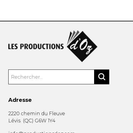
AUTRES PRODUITS
Adresse
2220 chemin du Fleuve
Lévis
(
QC
)
G6W 1Y4