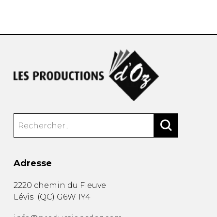
AUTRES PRODUITS
Adresse
2220 chemin du Fleuve
Lévis
(
QC
)
G6W 1Y4