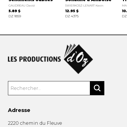
GAUDREAU David
SWIERKOSZ-LENART Kevin
MA
5.89 $
12.95 $
10
DZ 1859
DZ 4375
DZ
Adresse
2220 chemin du Fleuve