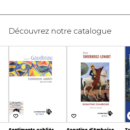
Découvrez notre catalogue
Sentiments oubliés
Sonatine d’Amboise
T