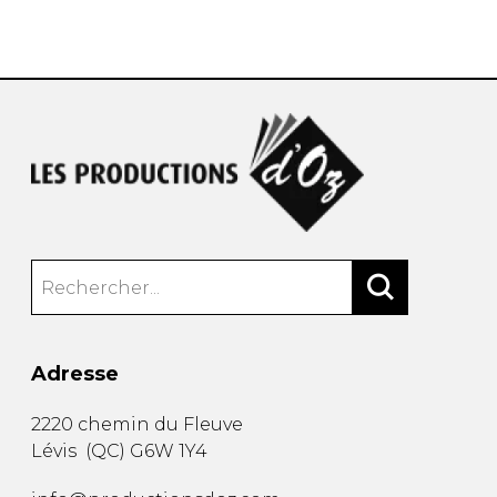
AUTRES PRODUITS
Adresse
2220 chemin du Fleuve
Lévis
(
QC
)
G6W 1Y4