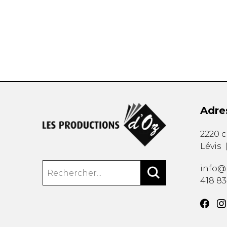
AUTRES PRODUITS
Adre
2220 
Lévis
info@
418 8