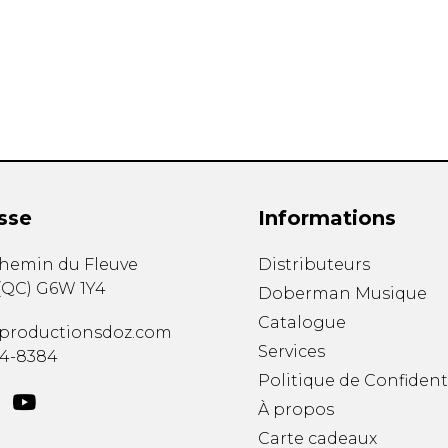
Hautbois
Luth
Mandoline
Orgue
Percussion
Piano
Saxophone
Trombone
Trompette
sse
Informations
Tuba
Ukulélé
chemin du Fleuve
Distributeurs
Violon
(
QC
)
G6W 1Y4
Doberman Musique
Violoncelle
Catalogue
Voix
productionsdoz.com
Services
34-8384
Politique de Confident
À propos
Carte cadeaux