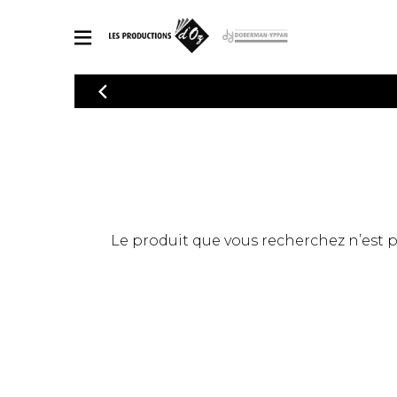
CATALOGUE
Explorez notre catalogue de partitions riche en œuvres originales
PAR
en arrangements de qualité.
Méthod
Guitare 
Explorez notre catalogue de partitions
2 guitare
riche en œuvres originales et en
arrangements de qualité.
3 guitare
PARTITIONS POUR GUITARE
Le produit que vous recherchez n’est pas
4 guitare
5 guitare
Ensembl
PARTITIONS POUR AUTRES INSTRUMENTS
Orchestr
Concerto
Guitare 
PARTITIONS POUR ENSEMBLES
Musique