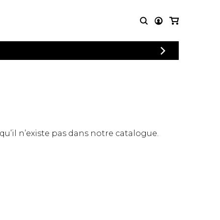
CONNEXION
PARTITIONS
AUTRES
INSCRIPTION
POUR
PRODUITS
ENSEMBLES
Articles promotionnels
Chœur
Cordes Knobloch
Concerto
Disques compacts et
Musique de chambre
DVDs
 qu’il n’existe pas dans notre catalogue.
Orchestre
Ouvrages théoriques
et livres
Quatuor de flûtes
Quatuor de saxophones