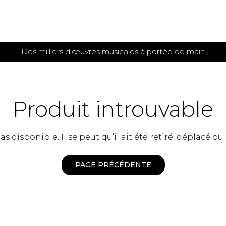
Des milliers d'œuvres musicales à portée de main
 et
TITIONS POUR GUITARE
PARTITIONS
POUR
AUTRES
es
INSTRUMENTS
Produit introuvable
seule
Alto
s
Basse électrique
s
 disponible. Il se peut qu’il ait été retiré, déplacé ou
Basson
s
Clarinette
s et plus
Clavecin
PAGE PRÉCÉDENTE
e de guitares
Contrebasse
e de guitares
Cor anglais
 pour guitare
Cor français
et un autre instrument
Flûte
 de chambre avec guitare
Harpe