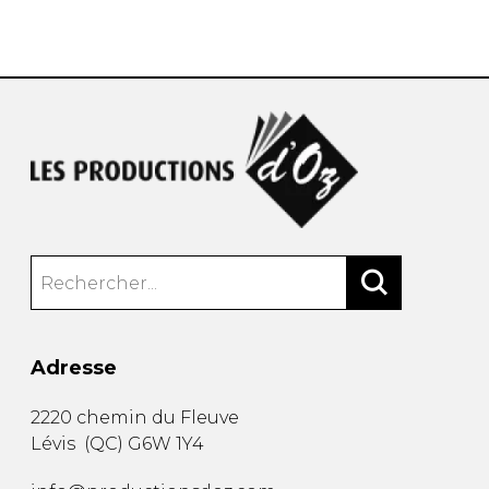
AUTRES PRODUITS
Adresse
2220 chemin du Fleuve
Lévis
(
QC
)
G6W 1Y4