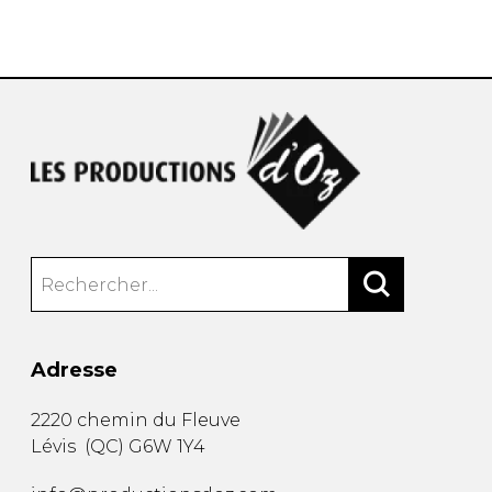
AUTRES PRODUITS
Adresse
2220 chemin du Fleuve
Lévis
(
QC
)
G6W 1Y4