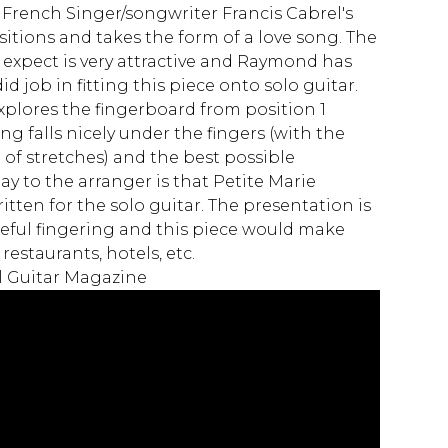
f French Singer/songwriter Francis Cabrel's
tions and takes the form of a love song. The
expect is very attractive and Raymond has
d job in fitting this piece onto solo guitar.
plores the fingerboard from position 1
ng falls nicely under the fingers (with the
 of stretches) and the best possible
y to the arranger is that Petite Marie
ritten for the solo guitar. The presentation is
useful fingering and this piece would make
restaurants, hotels, etc.
al Guitar Magazine