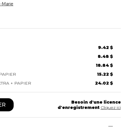
-Marie
9.42 $
8.48 $
18.84 $
PAPIER
15.22 $
TRA + PAPIER
24.02 $
Besoin d'une licence
ER
d'enregistrement
Cliquez ici