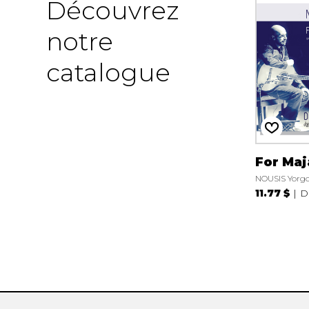
Découvrez
notre
catalogue
For Maj
NOUSIS Yorg
11.77 $
D