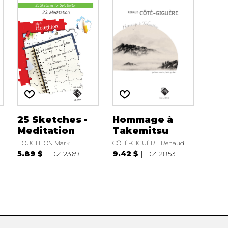
25 Sketches -
Hommage à
Meditation
Takemitsu
HOUGHTON Mark
CÔTÉ-GIGUÈRE Renaud
5.89 $
DZ 2369
9.42 $
DZ 2853