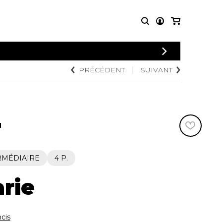
CONNEXION
PRÉCÉDENT
SUIVANT
PARTITIONS
AUTRES
INSCRIPTION
POUR
PRODUITS
ENSEMBLES
Articles promotionnels
Chœur
Cordes Knobloch
Concerto
Disques compacts et
N
Musique de chambre
DVDs
Orchestre
Ouvrages théoriques
et livres
Quatuor de flûtes
RMÉDIAIRE
4 P.
Quatuor de saxophones
arie
cis