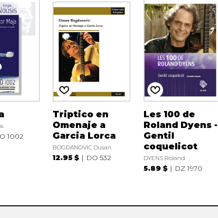
a
Triptico en
Les 100 de
Omenaje a
Roland Dyens -
os
Garcia Lorca
Gentil
O 1002
coquelicot
BOGDANOVIC Dusan
12.95 $
DO 532
DYENS Roland
5.89 $
DZ 1970