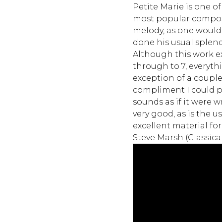
Petite Marie is one o
most popular composi
melody, as one would 
done his usual splendi
Although this work ex
through to 7, everythi
exception of a couple
compliment I could pa
sounds as if it were w
very good, as is the 
excellent material for 
Steve Marsh (Classic