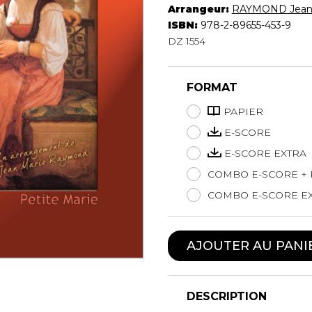
Arrangeur:
RAYMOND Jean
Hautbois
ISBN:
978-2-89655-453-9
Luth
DZ 1554
Mandoline
Orgue
Percussion
FORMAT
Piano
PAPIER
Saxophone
Trombone
E-SCORE
Trompette
E-SCORE EXTRA
Tuba
COMBO E-SCORE + 
Ukulélé
COMBO E-SCORE EX
Violon
Violoncelle
Voix
AJOUTER AU PANI
DESCRIPTION