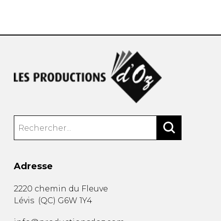
AUTRES PRODUITS
Adresse
2220 chemin du Fleuve
Lévis
(
QC
)
G6W 1Y4