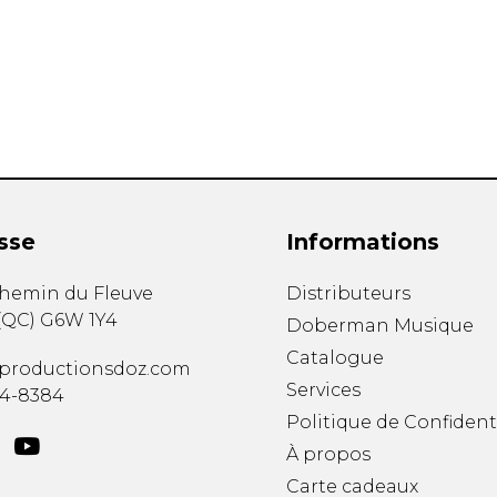
Hautbois
Luth
Mandoline
Orgue
Percussion
Piano
Saxophone
Trombone
Trompette
sse
Informations
Tuba
Ukulélé
chemin du Fleuve
Distributeurs
Violon
(
QC
)
G6W 1Y4
Doberman Musique
Violoncelle
Catalogue
Voix
productionsdoz.com
Services
34-8384
Politique de Confident
À propos
Carte cadeaux