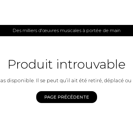
Des milliers d'œuvres musicales à portée de main
 et
TITIONS POUR GUITARE
PARTITIONS
POUR
AUTRES
es
INSTRUMENTS
Produit introuvable
seule
Alto
s
Basse électrique
s
 disponible. Il se peut qu’il ait été retiré, déplacé ou
Basson
s
Clarinette
s et plus
Clavecin
PAGE PRÉCÉDENTE
e de guitares
Contrebasse
e de guitares
Cor anglais
 pour guitare
Cor français
et un autre instrument
Flûte
 de chambre avec guitare
Harpe