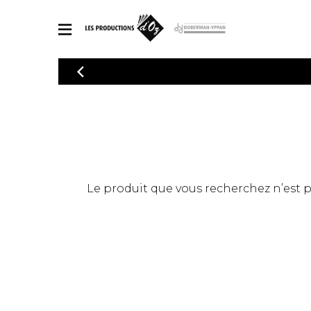
CATALOGUE
Explorez notre catalogue de partitions riche en œuvres originales
PAR
en arrangements de qualité.
Méthod
Guitare 
Explorez notre catalogue de partitions
2 guitare
riche en œuvres originales et en
arrangements de qualité.
3 guitare
PARTITIONS POUR GUITARE
Le produit que vous recherchez n’est pas
4 guitare
5 guitare
Ensembl
PARTITIONS POUR AUTRES INSTRUMENTS
Orchestr
Concerto
Guitare 
PARTITIONS POUR ENSEMBLES
Musique