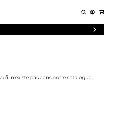
CONNEXION
PARTITIONS
AUTRES
INSCRIPTION
POUR
PRODUITS
ENSEMBLES
Articles promotionnels
Chœur
Cordes Knobloch
Concerto
Disques compacts et
Musique de chambre
DVDs
 qu’il n’existe pas dans notre catalogue.
Orchestre
Ouvrages théoriques
et livres
Quatuor de flûtes
Quatuor de saxophones