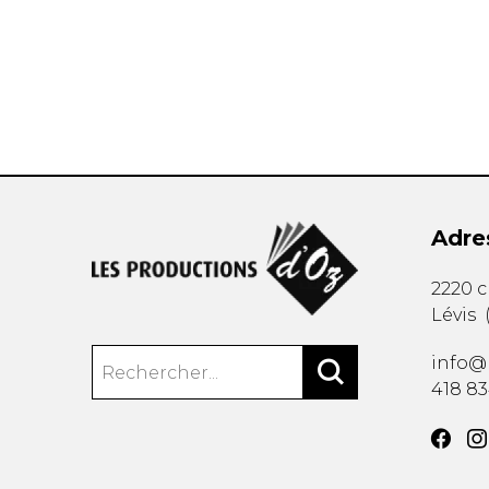
AUTRES PRODUITS
Adre
2220 
Lévis
info@
418 8