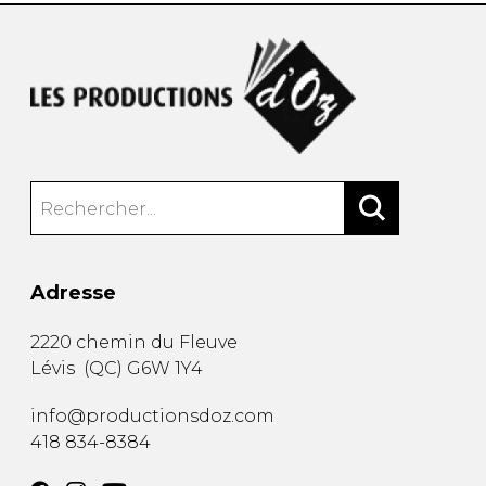
Adresse
2220 chemin du Fleuve
Lévis
(
QC
)
G6W 1Y4
info@productionsdoz.com
418 834-8384