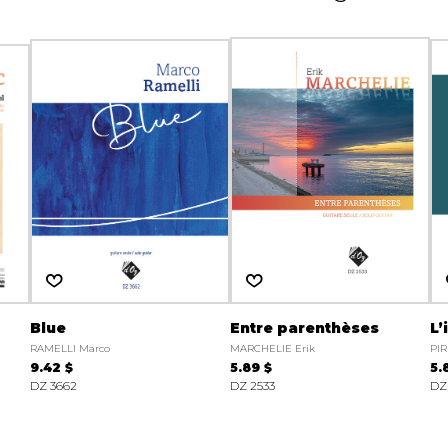
Blue
Entre parenthèses
L’
RAMELLI Marco
MARCHELIE Erik
PIR
9.42 $
5.89 $
5.
DZ 3662
DZ 2533
DZ