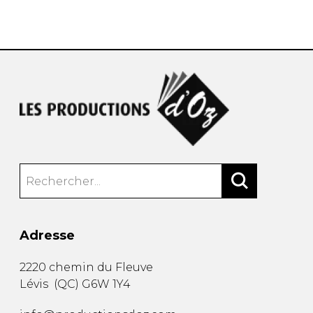
AUTRES PRODUITS
Adresse
2220 chemin du Fleuve
Lévis
(
QC
)
G6W 1Y4