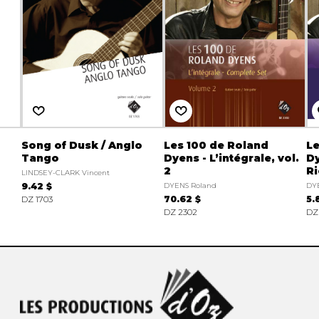
Song of Dusk / Anglo
Les 100 de Roland
Le
Tango
Dyens - L’intégrale, vol.
Dy
2
Ri
LINDSEY-CLARK Vincent
9.42 $
DYENS Roland
DY
DZ 1703
70.62 $
5.
DZ 2302
DZ 