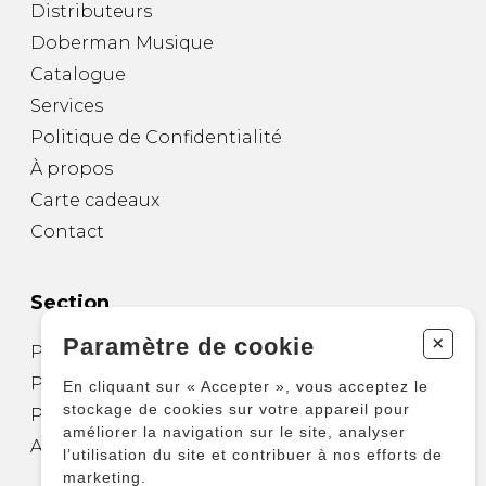
Distributeurs
Doberman Musique
Catalogue
Services
Politique de Confidentialité
À propos
Carte cadeaux
Contact
Section
+
Paramètre de cookie
Partitions pour guitare
Partitions pour autres instruments
En cliquant sur « Accepter », vous acceptez le
stockage de cookies sur votre appareil pour
Partitions pour ensembles
améliorer la navigation sur le site, analyser
Autres produits
l’utilisation du site et contribuer à nos efforts de
marketing.