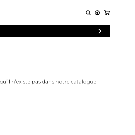
CONNEXION
PARTITIONS
AUTRES
INSCRIPTION
POUR
PRODUITS
ENSEMBLES
Articles promotionnels
Chœur
Cordes Knobloch
Concerto
Disques compacts et
Musique de chambre
DVDs
 qu’il n’existe pas dans notre catalogue.
Orchestre
Ouvrages théoriques
et livres
Quatuor de flûtes
Quatuor de saxophones