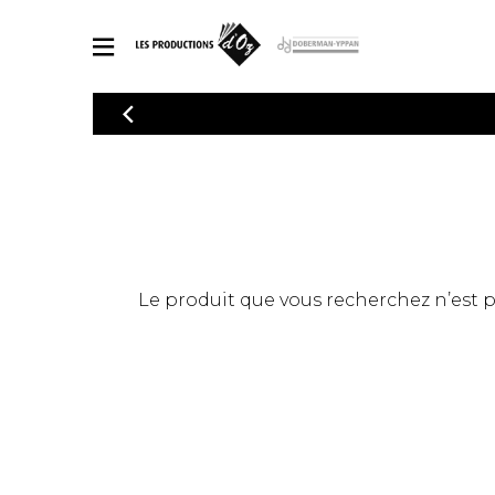
CATALOGUE
Explorez notre catalogue de partitions riche en œuvres originales
PAR
en arrangements de qualité.
Méthod
Guitare 
Explorez notre catalogue de partitions
2 guitare
riche en œuvres originales et en
arrangements de qualité.
3 guitare
PARTITIONS POUR GUITARE
Le produit que vous recherchez n’est pas
4 guitare
5 guitare
Ensembl
PARTITIONS POUR AUTRES INSTRUMENTS
Orchestr
Concerto
Guitare 
PARTITIONS POUR ENSEMBLES
Musique