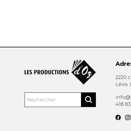
AUTRES PRODUITS
Adre
2220 
Lévis
info@
418 8