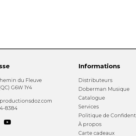
Hautbois
Luth
Mandoline
Orgue
Percussion
Piano
Saxophone
Trombone
Trompette
sse
Informations
Tuba
Ukulélé
chemin du Fleuve
Distributeurs
Violon
(
QC
)
G6W 1Y4
Doberman Musique
Violoncelle
Catalogue
Voix
productionsdoz.com
Services
34-8384
Politique de Confident
À propos
Carte cadeaux