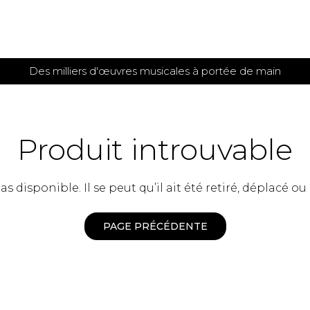
Des milliers d'œuvres musicales à portée de main
 et
TITIONS POUR GUITARE
PARTITIONS
POUR
AUTRES
es
INSTRUMENTS
Produit introuvable
seule
Alto
s
Basse électrique
s
 disponible. Il se peut qu’il ait été retiré, déplacé ou
Basson
s
Clarinette
s et plus
Clavecin
PAGE PRÉCÉDENTE
e de guitares
Contrebasse
e de guitares
Cor anglais
 pour guitare
Cor français
et un autre instrument
Flûte
 de chambre avec guitare
Harpe