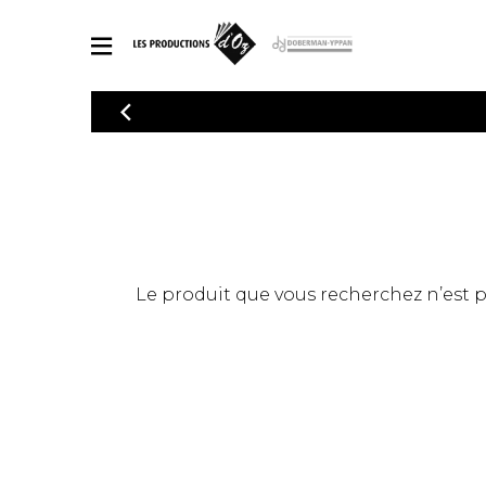
CATALOGUE
Explorez notre catalogue de partitions riche en œuvres originales
PAR
en arrangements de qualité.
Méthod
Guitare 
Explorez notre catalogue de partitions
2 guitare
riche en œuvres originales et en
arrangements de qualité.
3 guitare
PARTITIONS POUR GUITARE
Le produit que vous recherchez n’est pas
4 guitare
5 guitare
Ensembl
PARTITIONS POUR AUTRES INSTRUMENTS
Orchestr
Concerto
Guitare 
PARTITIONS POUR ENSEMBLES
Musique