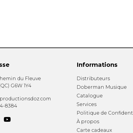
Hautbois
Luth
Mandoline
Orgue
Percussion
Piano
Saxophone
Trombone
Trompette
sse
Informations
Tuba
Ukulélé
chemin du Fleuve
Distributeurs
Violon
(
QC
)
G6W 1Y4
Doberman Musique
Violoncelle
Catalogue
Voix
productionsdoz.com
Services
34-8384
Politique de Confident
À propos
Carte cadeaux