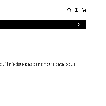
CONNEXION
PARTITIONS
AUTRES
INSCRIPTION
POUR
PRODUITS
ENSEMBLES
Articles promotionnels
Chœur
Cordes Knobloch
Concerto
Disques compacts et
Musique de chambre
DVDs
 qu’il n’existe pas dans notre catalogue.
Orchestre
Ouvrages théoriques
et livres
Quatuor de flûtes
Quatuor de saxophones