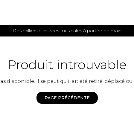
Des milliers d'œuvres musicales à portée de main
 et
TITIONS POUR GUITARE
PARTITIONS
POUR
AUTRES
es
INSTRUMENTS
Produit introuvable
seule
Alto
s
Basse électrique
s
 disponible. Il se peut qu’il ait été retiré, déplacé ou
Basson
s
Clarinette
s et plus
Clavecin
PAGE PRÉCÉDENTE
e de guitares
Contrebasse
e de guitares
Cor anglais
 pour guitare
Cor français
et un autre instrument
Flûte
 de chambre avec guitare
Harpe