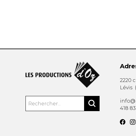
AUTRES PRODUITS
Adre
2220 
Lévis
info@
418 8