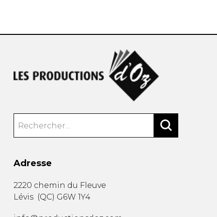
AUTRES PRODUITS
Adresse
2220 chemin du Fleuve
Lévis
(
QC
)
G6W 1Y4