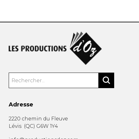
AUTRES PRODUITS
Adresse
2220 chemin du Fleuve
Lévis
(
QC
)
G6W 1Y4