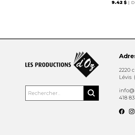
9.42 $
D
Adre
2220 
Lévis
info@
418 8