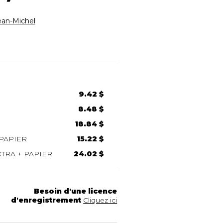
an-Michel
9.42 $
8.48 $
18.84 $
PAPIER
15.22 $
TRA + PAPIER
24.02 $
Besoin d'une licence
d'enregistrement
Cliquez ici