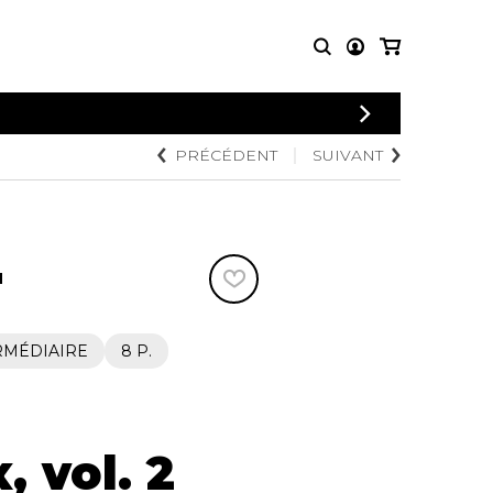
CONNEXION
PRÉCÉDENT
SUIVANT
PARTITIONS
AUTRES
INSCRIPTION
POUR
PRODUITS
ENSEMBLES
Articles promotionnels
Chœur
Cordes Knobloch
Concerto
Disques compacts et
N
Musique de chambre
DVDs
Orchestre
Ouvrages théoriques
et livres
Quatuor de flûtes
RMÉDIAIRE
8 P.
Quatuor de saxophones
 vol. 2