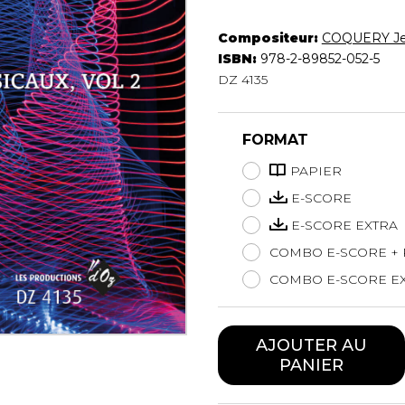
Hautbois
Luth
Compositeur:
COQUERY Je
Mandoline
ISBN:
978-2-89852-052-5
DZ 4135
Orgue
Percussion
Piano
FORMAT
Saxophone
Trombone
PAPIER
Trompette
E-SCORE
Tuba
E-SCORE EXTRA
Ukulélé
COMBO E-SCORE + 
Violon
Violoncelle
COMBO E-SCORE EX
Voix
AJOUTER AU
PANIER