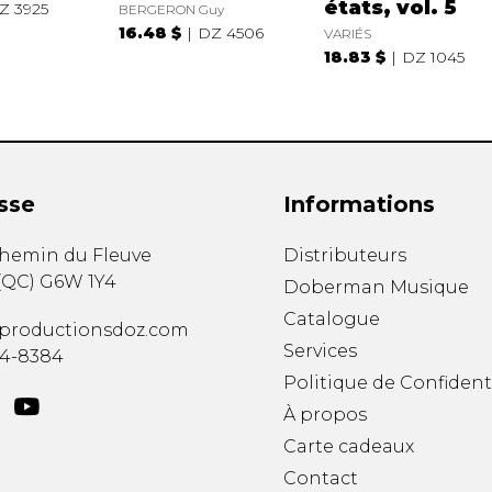
états, vol. 5
Z 3925
BERGERON Guy
16.48 $
DZ 4506
VARIÉS
18.83 $
DZ 1045
sse
Informations
chemin du Fleuve
Distributeurs
(
QC
)
G6W 1Y4
Doberman Musique
Catalogue
productionsdoz.com
Services
34-8384
Politique de Confident
À propos
Carte cadeaux
Contact