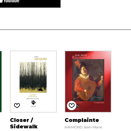
Closer /
Complainte
Sidewalk
RAYMOND Jean-Marie