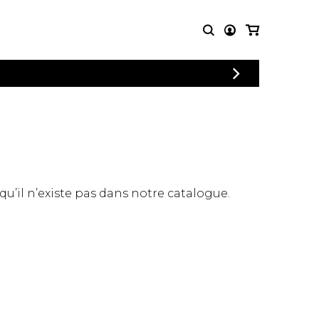
CONNEXION
PARTITIONS
AUTRES
INSCRIPTION
POUR
PRODUITS
ENSEMBLES
Articles promotionnels
Chœur
Cordes Knobloch
Concerto
Disques compacts et
Musique de chambre
DVDs
 qu’il n’existe pas dans notre catalogue.
Orchestre
Ouvrages théoriques
et livres
Quatuor de flûtes
Quatuor de saxophones