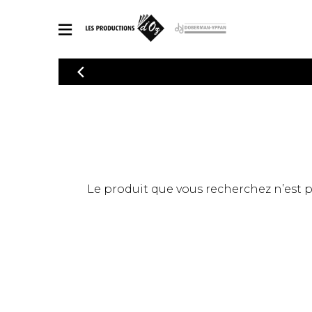
CATALOGUE
Explorez notre catalogue de partitions riche en œuvres originales
PAR
en arrangements de qualité.
Méthod
Guitare 
Explorez notre catalogue de partitions
2 guitare
riche en œuvres originales et en
arrangements de qualité.
3 guitare
PARTITIONS POUR GUITARE
Le produit que vous recherchez n’est pas
4 guitare
5 guitare
Ensembl
PARTITIONS POUR AUTRES INSTRUMENTS
Orchestr
Concerto
Guitare 
PARTITIONS POUR ENSEMBLES
Musique