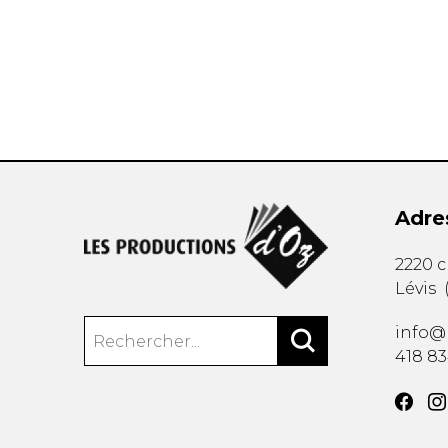
AUTRES PRODUITS
Adre
2220 
Lévis
info@
418 8