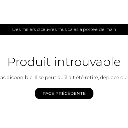
Des milliers d'œuvres musicales à portée de main
 et
TITIONS POUR GUITARE
PARTITIONS
POUR
AUTRES
es
INSTRUMENTS
Produit introuvable
seule
Alto
s
Basse électrique
s
 disponible. Il se peut qu’il ait été retiré, déplacé ou
Basson
s
Clarinette
s et plus
Clavecin
PAGE PRÉCÉDENTE
e de guitares
Contrebasse
e de guitares
Cor anglais
 pour guitare
Cor français
et un autre instrument
Flûte
 de chambre avec guitare
Harpe