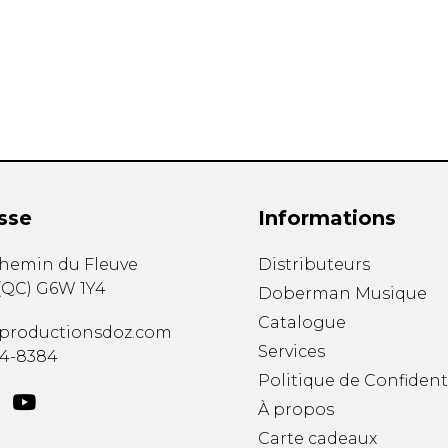
Hautbois
Luth
Mandoline
Orgue
Percussion
Piano
Saxophone
Trombone
Trompette
sse
Informations
Tuba
Ukulélé
chemin du Fleuve
Distributeurs
Violon
(
QC
)
G6W 1Y4
Doberman Musique
Violoncelle
Catalogue
Voix
productionsdoz.com
Services
34-8384
Politique de Confident
À propos
Carte cadeaux