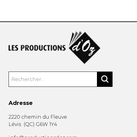
AUTRES PRODUITS
Adresse
2220 chemin du Fleuve
Lévis
(
QC
)
G6W 1Y4