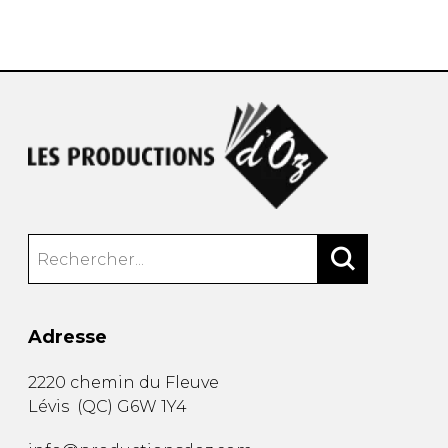
AUTRES PRODUITS
Adresse
2220 chemin du Fleuve
Lévis
(
QC
)
G6W 1Y4