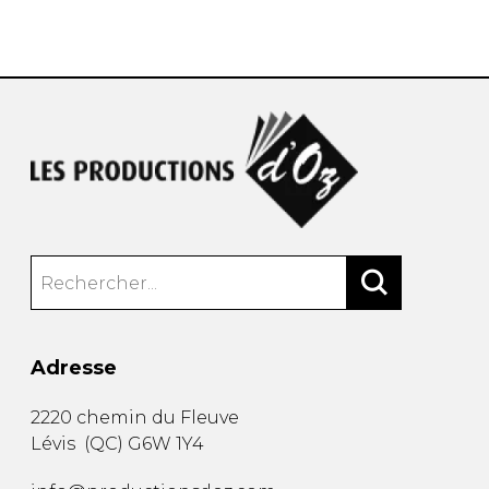
AUTRES PRODUITS
Adresse
2220 chemin du Fleuve
Lévis
(
QC
)
G6W 1Y4