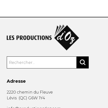
AUTRES PRODUITS
Adresse
2220 chemin du Fleuve
Lévis
(
QC
)
G6W 1Y4