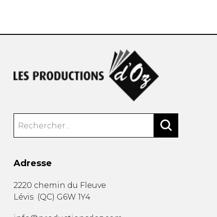
AUTRES PRODUITS
Adresse
2220 chemin du Fleuve
Lévis
(
QC
)
G6W 1Y4