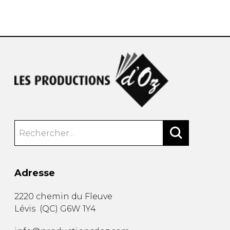
AUTRES PRODUITS
Adresse
2220 chemin du Fleuve
Lévis
(
QC
)
G6W 1Y4