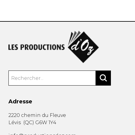
AUTRES PRODUITS
Adresse
2220 chemin du Fleuve
Lévis
(
QC
)
G6W 1Y4