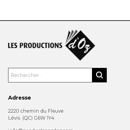
AUTRES PRODUITS
Adresse
2220 chemin du Fleuve
Lévis
(
QC
)
G6W 1Y4