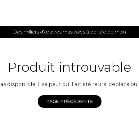
Des milliers d'œuvres musicales à portée de main
 et
TITIONS POUR GUITARE
PARTITIONS
POUR
AUTRES
es
INSTRUMENTS
Produit introuvable
seule
Alto
s
Basse électrique
s
 disponible. Il se peut qu’il ait été retiré, déplacé ou
Basson
s
Clarinette
s et plus
Clavecin
PAGE PRÉCÉDENTE
e de guitares
Contrebasse
e de guitares
Cor anglais
 pour guitare
Cor français
et un autre instrument
Flûte
 de chambre avec guitare
Harpe