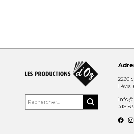
AUTRES PRODUITS
Adre
2220 
Lévis
info@
418 8