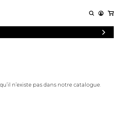
CONNEXION
PARTITIONS
AUTRES
INSCRIPTION
POUR
PRODUITS
ENSEMBLES
Articles promotionnels
Chœur
Cordes Knobloch
Concerto
Disques compacts et
Musique de chambre
DVDs
 qu’il n’existe pas dans notre catalogue.
Orchestre
Ouvrages théoriques
et livres
Quatuor de flûtes
Quatuor de saxophones