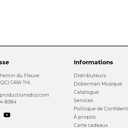
Hautbois
Luth
Mandoline
Orgue
Percussion
Piano
Saxophone
Trombone
Trompette
sse
Informations
Tuba
Ukulélé
chemin du Fleuve
Distributeurs
Violon
(
QC
)
G6W 1Y4
Doberman Musique
Violoncelle
Catalogue
Voix
productionsdoz.com
Services
34-8384
Politique de Confident
À propos
Carte cadeaux