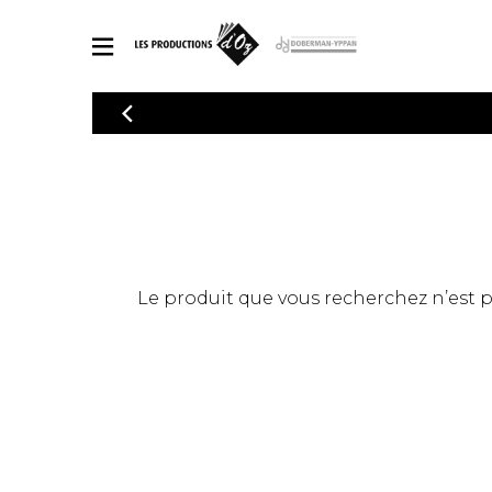
CATALOGUE
Explorez notre catalogue de partitions riche en œuvres originales
PAR
en arrangements de qualité.
Méthod
Guitare 
Explorez notre catalogue de partitions
2 guitare
riche en œuvres originales et en
arrangements de qualité.
3 guitare
PARTITIONS POUR GUITARE
Le produit que vous recherchez n’est pas
4 guitare
5 guitare
Ensembl
PARTITIONS POUR AUTRES INSTRUMENTS
Orchestr
Concerto
Guitare 
PARTITIONS POUR ENSEMBLES
Musique