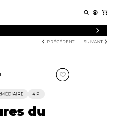
CONNEXION
PRÉCÉDENT
SUIVANT
PARTITIONS
AUTRES
INSCRIPTION
POUR
PRODUITS
ENSEMBLES
Articles promotionnels
Chœur
Cordes Knobloch
Concerto
Disques compacts et
N
Musique de chambre
DVDs
Orchestre
Ouvrages théoriques
et livres
Quatuor de flûtes
RMÉDIAIRE
4 P.
Quatuor de saxophones
res du