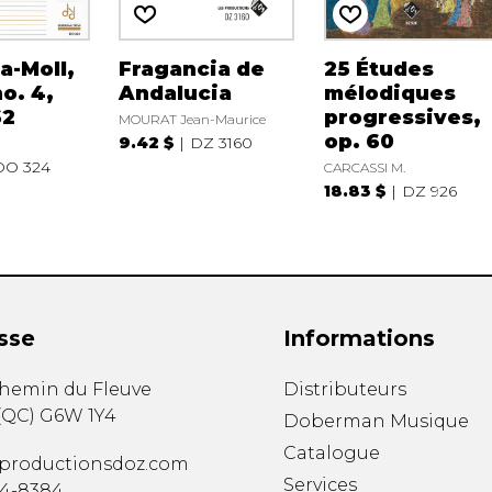
a-Moll,
Fragancia de
25 Études
o. 4,
Andalucia
mélodiques
62
progressives,
MOURAT Jean-Maurice
op. 60
9.42 $
DZ 3160
DO 324
CARCASSI M.
18.83 $
DZ 926
sse
Informations
chemin du Fleuve
Distributeurs
(
QC
)
G6W 1Y4
Doberman Musique
Catalogue
productionsdoz.com
Services
34-8384