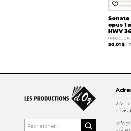
Sonate 
opus 1 n
HWV 3
HANDEL G.F.
20.01 $
Adre
2220 
Lévis
info@
418 8