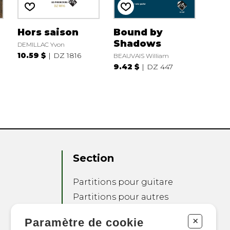
Hors saison
Bound by
Shadows
DEMILLAC Yvon
10.59 $
DZ 1816
BEAUVAIS William
9.42 $
DZ 447
Section
Partitions pour guitare
Partitions pour autres
instruments
+
Paramètre de cookie
Partitions pour