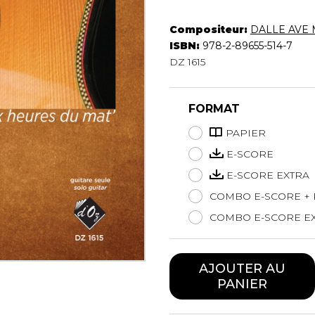
Hautbois
Luth
Compositeur:
DALLE AVE M
Mandoline
ISBN:
978-2-89655-514-7
DZ 1615
Orgue
Percussion
Piano
FORMAT
Saxophone
Trombone
PAPIER
Trompette
E-SCORE
Tuba
E-SCORE EXTRA
Ukulélé
COMBO E-SCORE + 
Violon
Violoncelle
COMBO E-SCORE EX
Voix
AJOUTER AU
PANIER