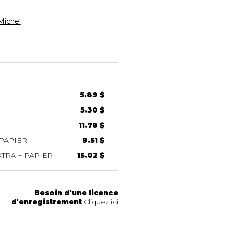
ichel
5.89 $
5.30 $
11.78 $
PAPIER
9.51 $
TRA + PAPIER
15.02 $
Besoin d'une licence
d'enregistrement
Cliquez ici