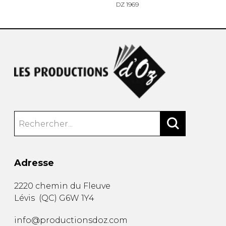
DZ 1969
Adresse
2220 chemin du Fleuve
Lévis
(
QC
)
G6W 1Y4
info@productionsdoz.com