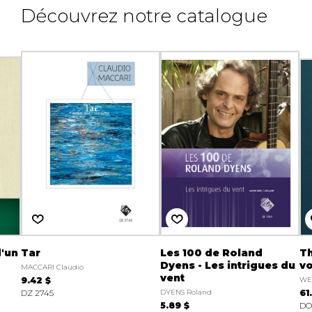
Découvrez notre catalogue
d'un
Tar
Les 100 de Roland
Th
Dyens - Les intrigues du
vo
MACCARI Claudio
vent
9.42 $
WEI
DZ 2745
DYENS Roland
61
5.89 $
DO 