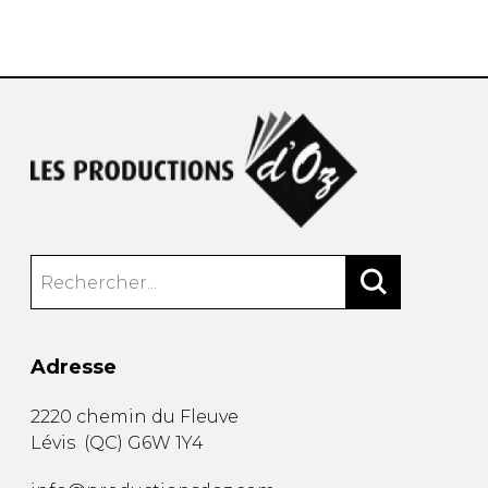
AUTRES PRODUITS
Adresse
2220 chemin du Fleuve
Lévis
(
QC
)
G6W 1Y4