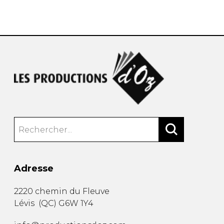
AUTRES PRODUITS
Adresse
2220 chemin du Fleuve
Lévis
(
QC
)
G6W 1Y4