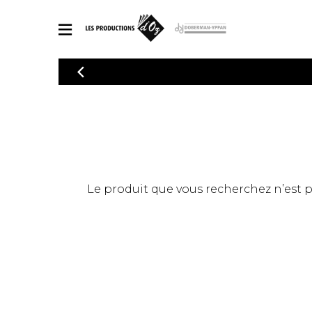
CATALOGUE
Explorez notre catalogue de partitions riche en œuvres originales
PAR
en arrangements de qualité.
Méthod
Guitare 
Explorez notre catalogue de partitions
2 guitare
riche en œuvres originales et en
arrangements de qualité.
3 guitare
PARTITIONS POUR GUITARE
Le produit que vous recherchez n’est pas
4 guitare
5 guitare
Ensembl
PARTITIONS POUR AUTRES INSTRUMENTS
Orchestr
Concerto
Guitare 
PARTITIONS POUR ENSEMBLES
Musique