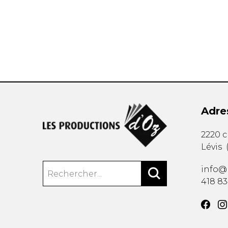
AUTRES PRODUITS
Adre
2220 
Lévis
info@
418 8