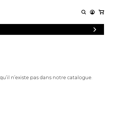
CONNEXION
PARTITIONS
AUTRES
INSCRIPTION
POUR
PRODUITS
ENSEMBLES
Articles promotionnels
Chœur
Cordes Knobloch
Concerto
Disques compacts et
Musique de chambre
DVDs
 qu’il n’existe pas dans notre catalogue.
Orchestre
Ouvrages théoriques
et livres
Quatuor de flûtes
Quatuor de saxophones