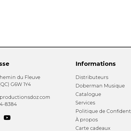
Hautbois
Luth
Mandoline
Orgue
Percussion
Piano
Saxophone
Trombone
Trompette
sse
Informations
Tuba
Ukulélé
chemin du Fleuve
Distributeurs
Violon
(
QC
)
G6W 1Y4
Doberman Musique
Violoncelle
Catalogue
Voix
productionsdoz.com
Services
34-8384
Politique de Confident
À propos
Carte cadeaux