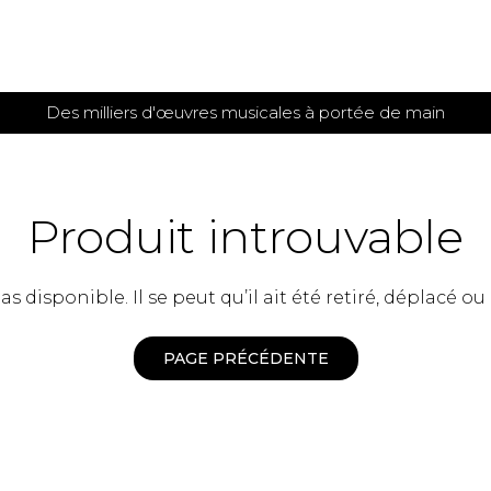
Des milliers d'œuvres musicales à portée de main
 et
TITIONS POUR GUITARE
PARTITIONS
POUR
AUTRES
es
INSTRUMENTS
Produit introuvable
seule
Alto
s
Basse électrique
s
 disponible. Il se peut qu’il ait été retiré, déplacé ou
Basson
s
Clarinette
s et plus
Clavecin
PAGE PRÉCÉDENTE
e de guitares
Contrebasse
e de guitares
Cor anglais
 pour guitare
Cor français
et un autre instrument
Flûte
 de chambre avec guitare
Harpe