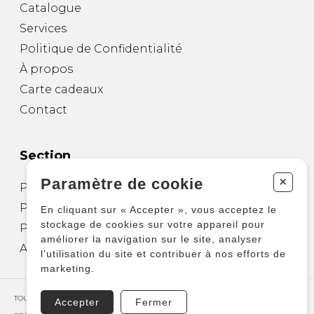
Catalogue
Services
Politique de Confidentialité
À propos
Carte cadeaux
Contact
Section
+
Paramètre de cookie
Partitions pour guitare
Partitions pour autres instruments
En cliquant sur « Accepter », vous acceptez le
stockage de cookies sur votre appareil pour
Partitions pour ensembles
améliorer la navigation sur le site, analyser
Autres produits
l’utilisation du site et contribuer à nos efforts de
marketing.
TOUS DROITS RÉSERVÉS © COPYRIGHT 2026 – PRODUCTIONS D'OZ
Accepter
Fermer