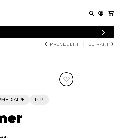
CONNEXION
PRÉCÉDENT
SUIVANT
PARTITIONS
AUTRES
INSCRIPTION
POUR
PRODUITS
ENSEMBLES
Articles promotionnels
Chœur
Cordes Knobloch
Concerto
Disques compacts et
N
Musique de chambre
DVDs
Orchestre
Ouvrages théoriques
et livres
Quatuor de flûtes
RMÉDIAIRE
12 P.
Quatuor de saxophones
mer
von