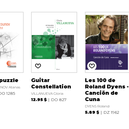
puzzle
Guitar
Les 100 de
Constellation
Roland Dyens -
OV Atanas
Canciõn de
DO 1285
VILLANUEVA Gloria
Cuna
12.95 $
DO 827
DYENS Roland
5.89 $
DZ 1962