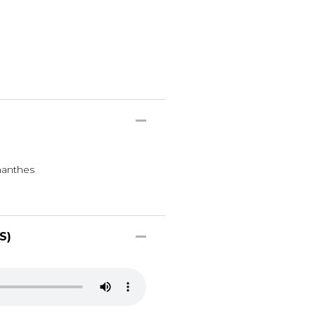
hanthes
S)