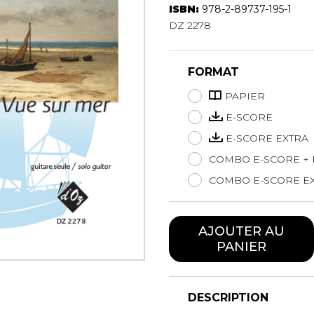
ISBN:
978-2-89737-195-1
Hautbois
DZ 2278
Luth
Mandoline
Orgue
FORMAT
Percussion
Piano
PAPIER
Saxophone
E-SCORE
Trombone
E-SCORE EXTRA
Trompette
COMBO E-SCORE + 
Tuba
Ukulélé
COMBO E-SCORE EX
Violon
Violoncelle
AJOUTER AU
Voix
PANIER
DESCRIPTION