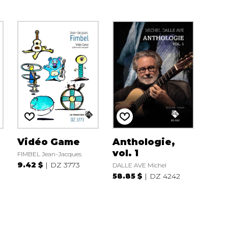
Vidéo Game
Anthologie,
vol. 1
FIMBEL Jean-Jacques
9.42 $
DZ 3773
DALLE AVE Michel
58.85 $
DZ 4242