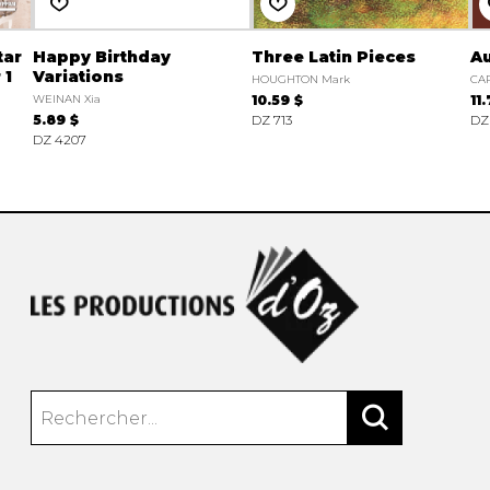
tar
Happy Birthday
Three Latin Pieces
Au
 1
Variations
HOUGHTON Mark
CA
WEINAN Xia
10.59 $
11
5.89 $
DZ 713
DZ
DZ 4207