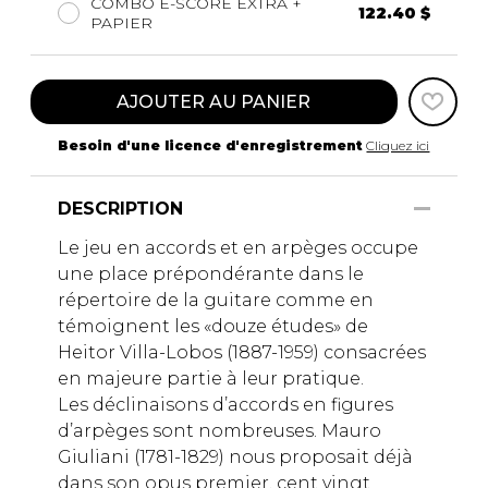
COMBO E-SCORE EXTRA +
122.40 $
PAPIER
AJOUTER AU PANIER
Besoin d'une licence d'enregistrement
Cliquez ici
DESCRIPTION
Le jeu en accords et en arpèges occupe
une place prépondérante dans le
répertoire de la guitare comme en
témoignent les «douze études» de
Heitor Villa-Lobos (1887-1959) consacrées
en majeure partie à leur pratique.
Les déclinaisons d’accords en figures
d’arpèges sont nombreuses. Mauro
Giuliani (1781-1829) nous proposait déjà
dans son opus premier, cent vingt